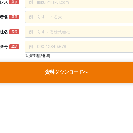
レス
必須
者名
必須
社名
必須
番号
必須
※携帯電話推奨
資料ダウンロードへ