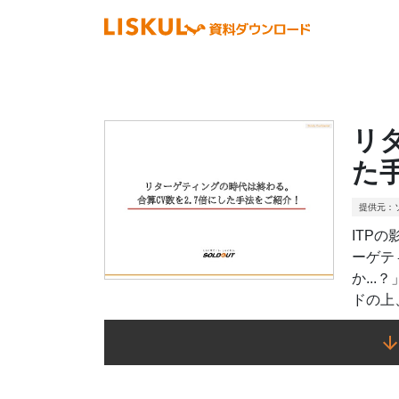
リ
た
提供元：
ITP
ーゲテ
か..
ドの上