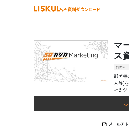
マ
ス
提供元：
部署毎
人等)
社BI
メールアド