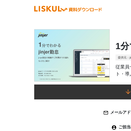
1分
提供元：ji
従業員
ト・導
メールアド
ご担当