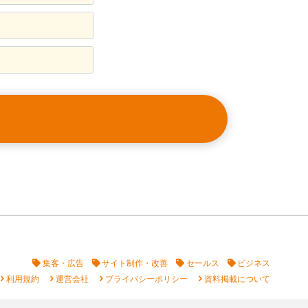
集客・広告
サイト制作・改善
セールス
ビジネス
vron_right
chevron_right
chevron_right
chevron_right
利用規約
運営会社
プライバシーポリシー
資料掲載について