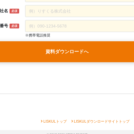
社名
必須
番号
必須
※携帯電話推奨
資料ダウンロードへ
chevron_right
chevron_right
che
LISKULトップ
LISKULダウンロードサイトトップ