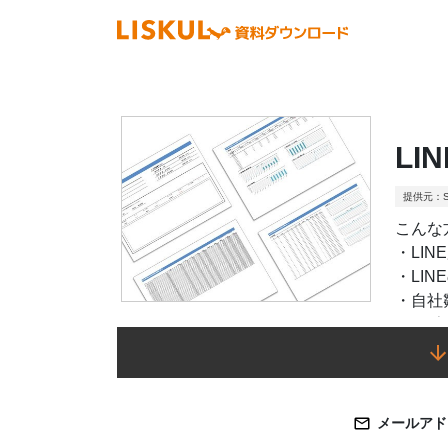
L
提供元：SO
こんな
・LI
・LI
・自社
LIN
メールアド