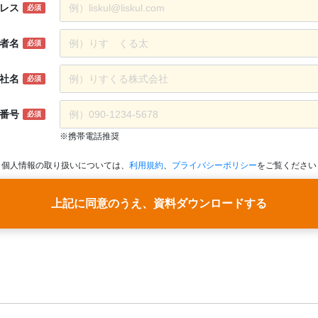
ブ分析機能あり、Google タグマネージャ設定可能
レス
必須
視聴から商品購入まで同一画面上で完結するため、視聴者の購
者名
必須
す。
社名
必須
番号
必須
※携帯電話推奨
個人情報の取り扱いについては、
利用規約
、
プライバシーポリシー
をご覧ください
上記に同意のうえ、資料ダウンロードする