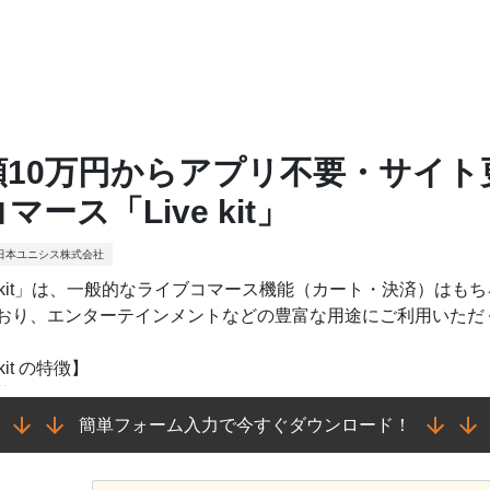
額10万円からアプリ不要・サイ
マース「Live kit」
日本ユニシス株式会社
ve kit」は、一般的なライブコマース機能（カート・決済）は
おり、エンターテインメントなどの豊富な用途にご利用いただ
 kit の特徴】
費用は10万円～
ト埋め込み型ではなく、専用ページを設けるため、Webサイ
簡単フォーム入力で今すぐダウンロード！
のコマース機能に加え、有料配信や投げ銭機能も実装