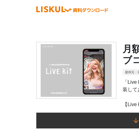
月
ブコ
提供元：
「Li
装して
【Live
・月額
・サイ
可能
・通常