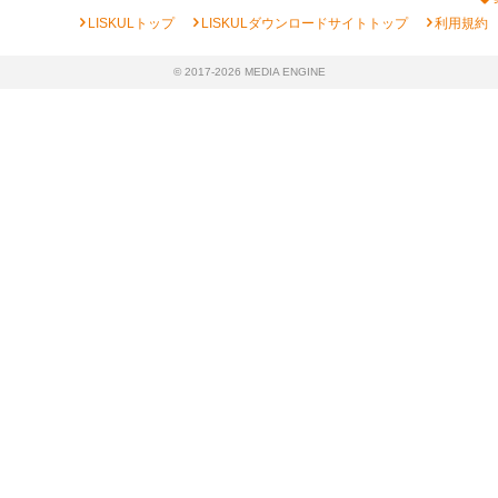
chevron_right
chevron_right
chevron_right
LISKULトップ
LISKULダウンロードサイトトップ
利用規約
© 2017-2026 MEDIA ENGINE