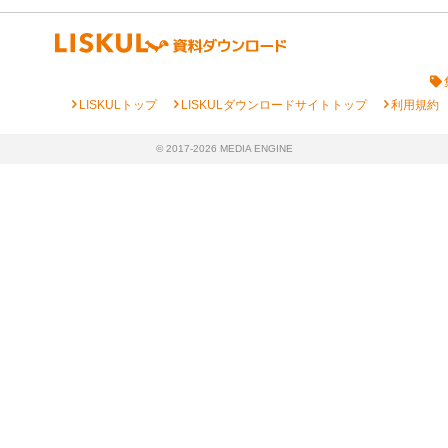
chevron_right
chevron_right
chevron_right
LISKULトップ
LISKULダウンロードサイトトップ
利用規約
© 2017-2026 MEDIA ENGINE