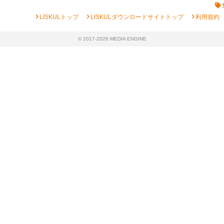
chevron_right
chevron_right
chevron_right
LISKULトップ
LISKULダウンロードサイトトップ
利用規約
© 2017-2026 MEDIA ENGINE