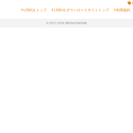
chevron_right
chevron_right
chevron_right
LISKULトップ
LISKULダウンロードサイトトップ
利用規約
© 2017-2026 MEDIA ENGINE