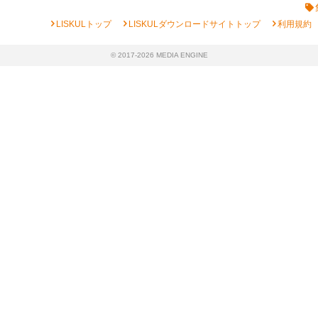
chevron_right
chevron_right
chevron_right
LISKULトップ
LISKULダウンロードサイトトップ
利用規約
© 2017-2026 MEDIA ENGINE