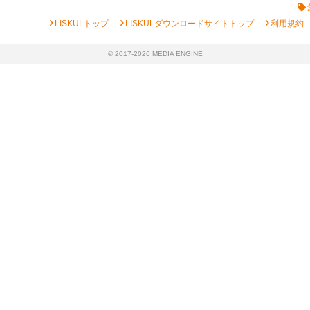
chevron_right
chevron_right
chevron_right
LISKULトップ
LISKULダウンロードサイトトップ
利用規約
© 2017-2026 MEDIA ENGINE