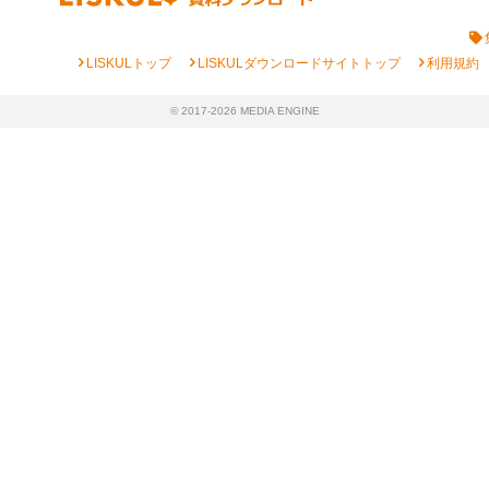
chevron_right
chevron_right
chevron_right
LISKULトップ
LISKULダウンロードサイトトップ
利用規約
© 2017-2026 MEDIA ENGINE