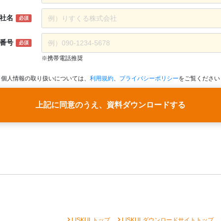
社名
必須
番号
必須
※携帯電話推奨
個人情報の取り扱いについては、
利用規約
、
プライバシーポリシー
をご覧ください
上記に同意のうえ、資料ダウンロードする
chevron_right
chevron_right
che
LISKULトップ
LISKULダウンロードサイトトップ