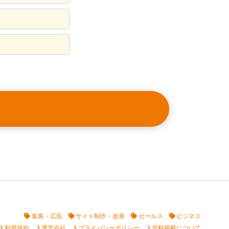
集客・広告
サイト制作・改善
セールス
ビジネス
vron_right
chevron_right
chevron_right
chevron_right
利用規約
運営会社
プライバシーポリシー
資料掲載について