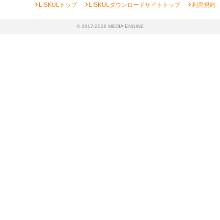
chevron_right
chevron_right
chevron_right
LISKULトップ
LISKULダウンロードサイトトップ
利用規約
© 2017-2026 MEDIA ENGINE