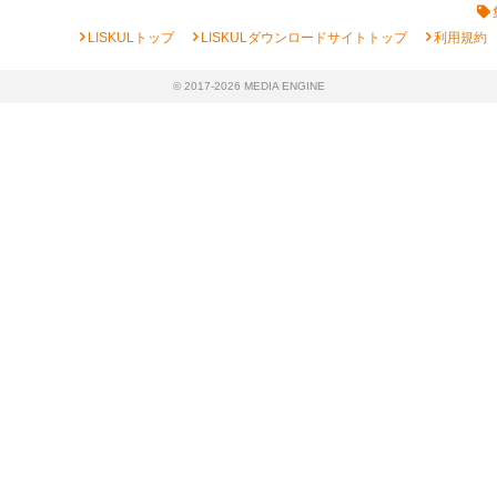
chevron_right
chevron_right
chevron_right
LISKULトップ
LISKULダウンロードサイトトップ
利用規約
© 2017-2026 MEDIA ENGINE