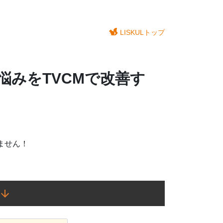
LISKULトップ
悩みをTVCMで改善す
ません！
が可能！