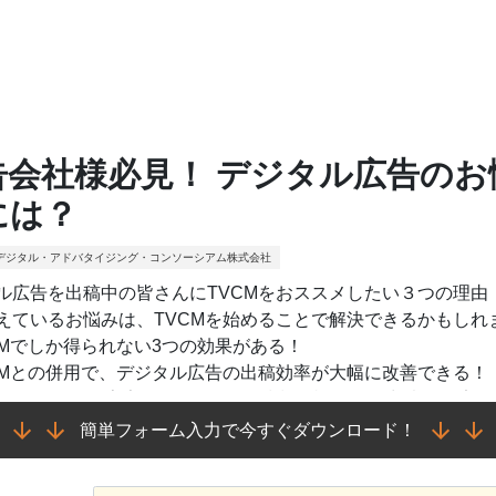
告会社様必見！ デジタル広告のお
には？
デジタル・アドバタイジング・コンソーシアム株式会社
ル広告を出稿中の皆さんにTVCMをおススメしたい３つの理由
えているお悩みは、TVCMを始めることで解決できるかもしれ
CMでしか得られない3つの効果がある！
CMとの併用で、デジタル広告の出稿効率が大幅に改善できる！
Cならデジタル広告とTVCMを同じ指標で評価し、出稿の最適化
簡単フォーム入力で今すぐダウンロード！