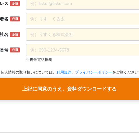
レス
必須
者名
必須
社名
必須
番号
必須
※携帯電話推奨
個人情報の取り扱いについては、
利用規約
、
プライバシーポリシー
をご覧ください
上記に同意のうえ、資料ダウンロードする