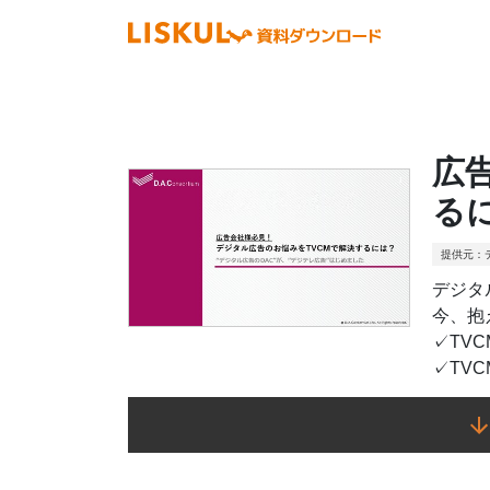
広
る
提供元：
デジタ
今、抱
✓TV
✓TV
✓DA