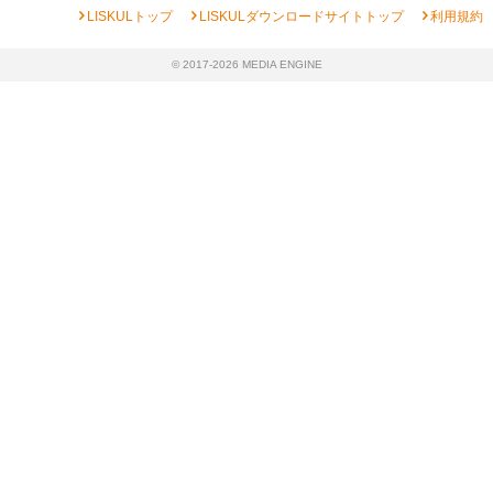
chevron_right
chevron_right
chevron_right
LISKULトップ
LISKULダウンロードサイトトップ
利用規約
© 2017-2026 MEDIA ENGINE