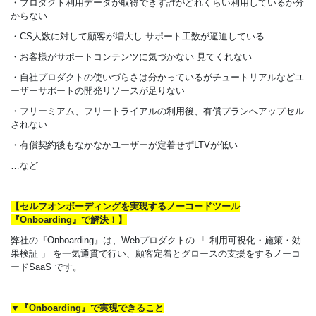
・プロダクト利用データが取得できず誰がどれくらい利用しているか分
からない
・CS人数に対して顧客が増大し サポート工数が逼迫している
・お客様がサポートコンテンツに気づかない 見てくれない
・自社プロダクトの使いづらさは分かっているがチュートリアルなどユ
ーザーサポートの開発リソースが足りない
・フリーミアム、フリートライアルの利用後、有償プランへアップセル
されない
・有償契約後もなかなかユーザーが定着せずLTVが低い
…など
【セルフオンボーディングを実現するノーコードツール
『Onboarding』で解決！】
弊社の『Onboarding』は、Webプロダクトの 「 利用可視化・施策・効
果検証 」 を一気通貫で行い、顧客定着とグロースの支援をするノーコ
ードSaaS です。
▼『Onboarding』で実現できること