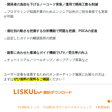
・開発者の負担を下げるノーコード実装／運用で開発工数を削減
→プログラミング知識不要のためエンジニア以外のご担当者様でも実装
が可能
・個社別の動きを把握する分析機能で問題を把握、PDCAの促進
→設定したガイドの離脱箇所の把握
・顧客に合わせた最適なガイド機能でLTV／受注率の向上
→チュートリアル／ツールチップ／ポップアップ実装など
ユーザー定着を改善するためのオンボーディング施策にお困りの方は、
まずは
ぜひ無料の資料をご確認
ください！
chevron_right
chevron_right
chevron_right
LISKULトップ
LISKULダウンロードサイトトップ
利用規約