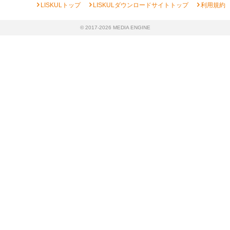
chevron_right
chevron_right
chevron_right
LISKULトップ
LISKULダウンロードサイトトップ
利用規約
© 2017-2026 MEDIA ENGINE