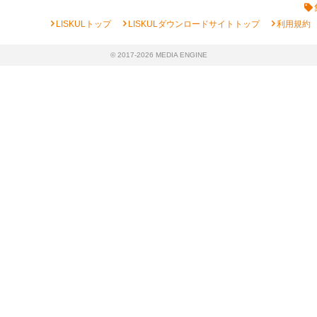
chevron_right
chevron_right
chevron_right
LISKULトップ
LISKULダウンロードサイトトップ
利用規約
© 2017-2026 MEDIA ENGINE