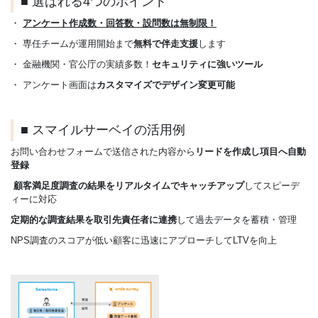
■ 選ばれる4つのポイント
・
アンケート作成数・回答数・設問数は無制限！
・ 専任チームが運用開始まで
無料で伴走支援
します
・ 金融機関・官公庁の実績多数！
セキュリティに強いツール
・ アンケート画面は
カスタマイズでデザイン変更可能
■ スマイルサーベイの活用例
お問い合わせフォームで送信された内容から
リードを作成し項目へ自動
登録
顧客満足度調査の結果をリアルタイムでキャッチアップ
してスピーデ
ィーに対応
定期的な調査結果を取引先責任者に連携
して過去データを蓄積・管理
NPS調査のスコアが低い顧客に迅速にアプローチしてLTVを向上