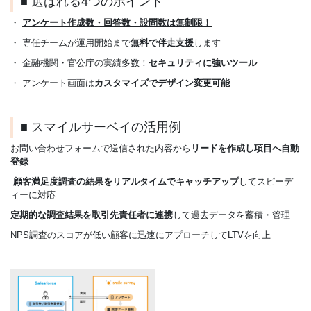
■ 選ばれる4つのポイント
・
アンケート作成数・回答数・設問数は無制限！
・ 専任チームが運用開始まで
無料で伴走支援
します
・ 金融機関・官公庁の実績多数！
セキュリティに強いツール
・ アンケート画面は
カスタマイズでデザイン変更可能
■ スマイルサーベイの活用例
お問い合わせフォームで送信された内容から
リードを作成し項目へ自動
登録
顧客満足度調査の結果をリアルタイムでキャッチアップ
してスピーデ
ィーに対応
定期的な調査結果を取引先責任者に連携
して過去データを蓄積・管理
NPS調査のスコアが低い顧客に迅速にアプローチしてLTVを向上