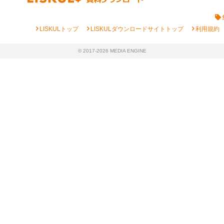
chevron_right
chevron_right
chevron_right
LISKULトップ
LISKULダウンロードサイトトップ
利用規約
© 2017-2026 MEDIA ENGINE