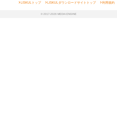
chevron_right
chevron_right
chevron_right
LISKULトップ
LISKULダウンロードサイトトップ
利用規約
© 2017-2026 MEDIA ENGINE