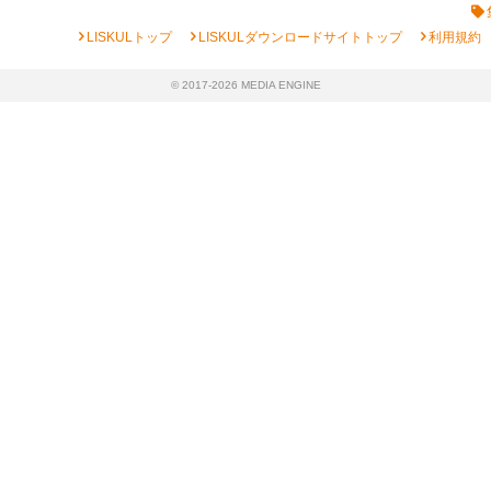
chevron_right
chevron_right
chevron_right
LISKULトップ
LISKULダウンロードサイトトップ
利用規約
© 2017-2026 MEDIA ENGINE