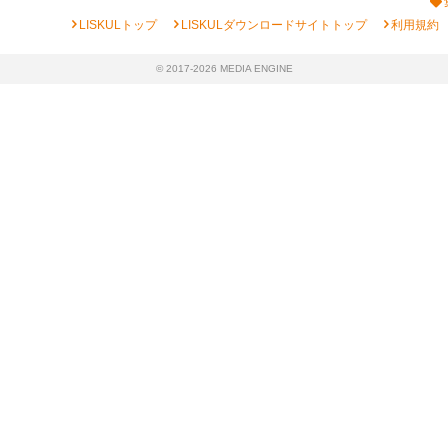
chevron_right
chevron_right
chevron_right
LISKULトップ
LISKULダウンロードサイトトップ
利用規約
© 2017-2026 MEDIA ENGINE