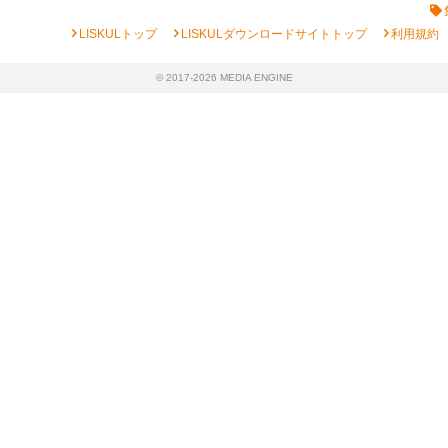
chevron_right
chevron_right
chevron_right
LISKULトップ
LISKULダウンロードサイトトップ
利用規約
© 2017-2026 MEDIA ENGINE