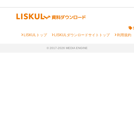
chevron_right
chevron_right
chevron_right
LISKULトップ
LISKULダウンロードサイトトップ
利用規約
© 2017-2026 MEDIA ENGINE