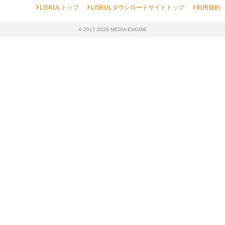
chevron_right
chevron_right
chevron_right
LISKULトップ
LISKULダウンロードサイトトップ
利用規約
© 2017-2026 MEDIA ENGINE