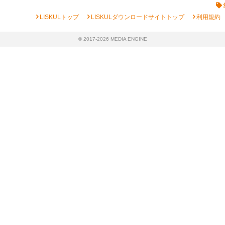
chevron_right
chevron_right
chevron_right
LISKULトップ
LISKULダウンロードサイトトップ
利用規約
© 2017-2026 MEDIA ENGINE