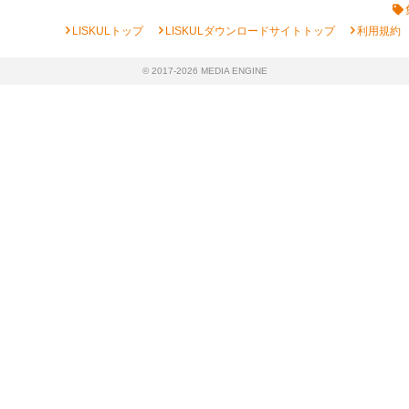
chevron_right
chevron_right
chevron_right
LISKULトップ
LISKULダウンロードサイトトップ
利用規約
© 2017-2026 MEDIA ENGINE