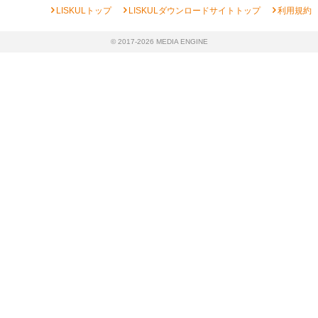
chevron_right
chevron_right
chevron_right
LISKULトップ
LISKULダウンロードサイトトップ
利用規約
© 2017-2026 MEDIA ENGINE