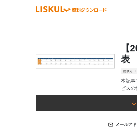
【
表
提供元：L
本記事
ビスの
メールアド