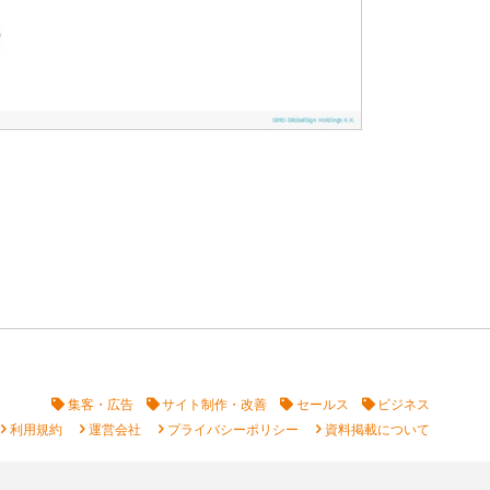
集客・広告
サイト制作・改善
セールス
ビジネス
vron_right
chevron_right
chevron_right
chevron_right
利用規約
運営会社
プライバシーポリシー
資料掲載について