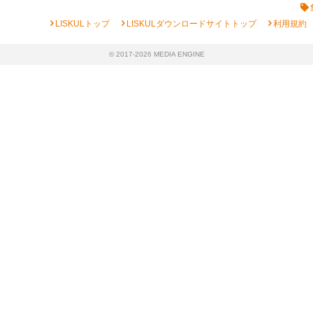
chevron_right
chevron_right
chevron_right
LISKULトップ
LISKULダウンロードサイトトップ
利用規約
© 2017-2026 MEDIA ENGINE