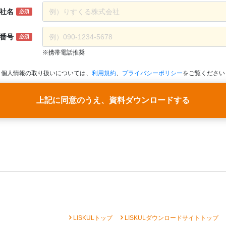
社名
必須
番号
必須
※携帯電話推奨
個人情報の取り扱いについては、
利用規約
、
プライバシーポリシー
をご覧ください
上記に同意のうえ、資料ダウンロードする
chevron_right
chevron_right
che
LISKULトップ
LISKULダウンロードサイトトップ