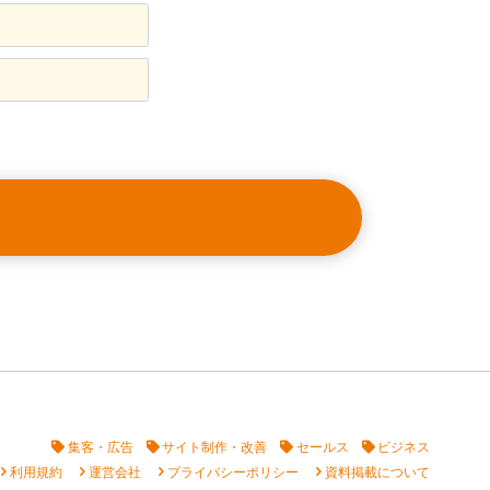
集客・広告
サイト制作・改善
セールス
ビジネス
vron_right
chevron_right
chevron_right
chevron_right
利用規約
運営会社
プライバシーポリシー
資料掲載について