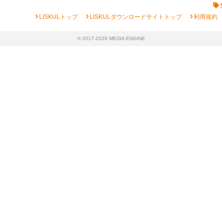
chevron_right
chevron_right
chevron_right
LISKULトップ
LISKULダウンロードサイトトップ
利用規約
© 2017-2026 MEDIA ENGINE