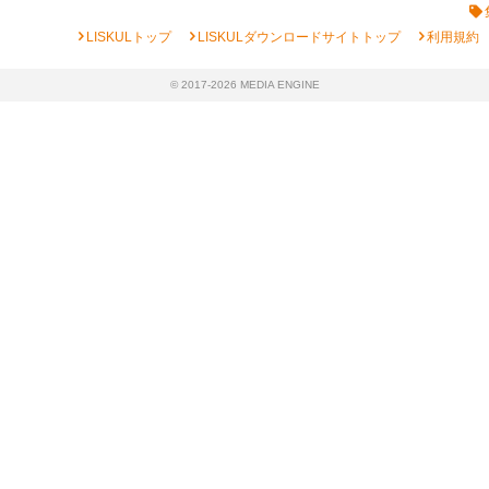
chevron_right
chevron_right
chevron_right
LISKULトップ
LISKULダウンロードサイトトップ
利用規約
© 2017-2026 MEDIA ENGINE