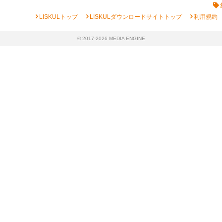
chevron_right
chevron_right
chevron_right
LISKULトップ
LISKULダウンロードサイトトップ
利用規約
© 2017-2026 MEDIA ENGINE