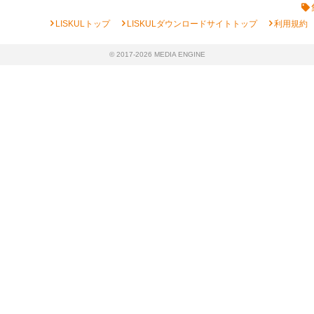
chevron_right
chevron_right
chevron_right
LISKULトップ
LISKULダウンロードサイトトップ
利用規約
© 2017-2026 MEDIA ENGINE