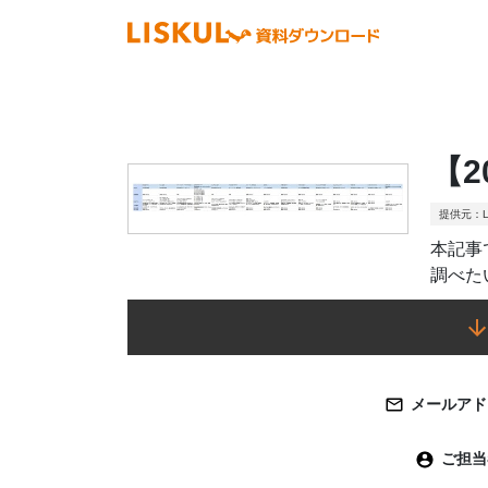
【
提供元：L
本記事
調べた
メールアド
ご担当