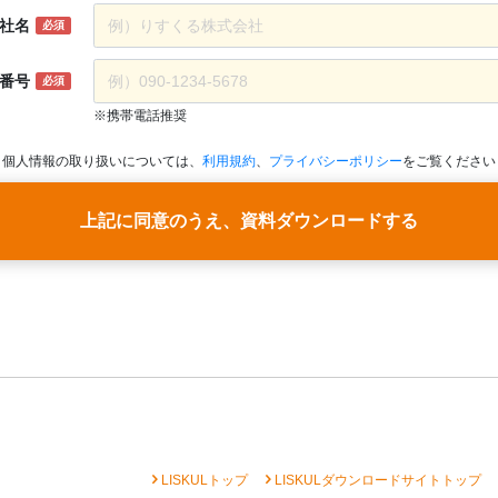
社名
必須
番号
必須
※携帯電話推奨
個人情報の取り扱いについては、
利用規約
、
プライバシーポリシー
をご覧ください
上記に同意のうえ、資料ダウンロードする
chevron_right
chevron_right
che
LISKULトップ
LISKULダウンロードサイトトップ