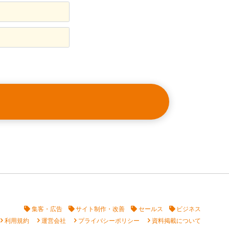
集客・広告
サイト制作・改善
セールス
ビジネス
vron_right
chevron_right
chevron_right
chevron_right
利用規約
運営会社
プライバシーポリシー
資料掲載について