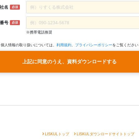
社名
必須
番号
必須
※携帯電話推奨
個人情報の取り扱いについては、
利用規約
、
プライバシーポリシー
をご覧ください
上記に同意のうえ、資料ダウンロードする
chevron_right
chevron_right
che
LISKULトップ
LISKULダウンロードサイトトップ