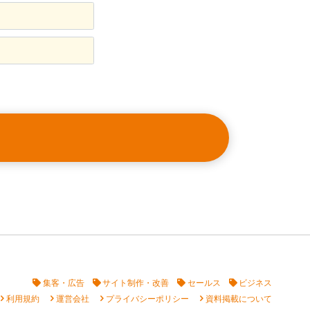
集客・広告
サイト制作・改善
セールス
ビジネス
vron_right
chevron_right
chevron_right
chevron_right
利用規約
運営会社
プライバシーポリシー
資料掲載について