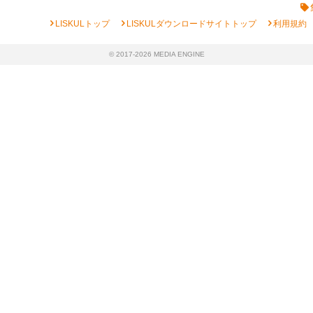
chevron_right
chevron_right
chevron_right
LISKULトップ
LISKULダウンロードサイトトップ
利用規約
© 2017-2026 MEDIA ENGINE