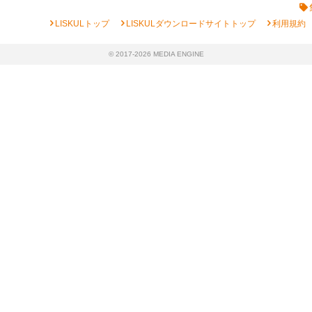
chevron_right
chevron_right
chevron_right
LISKULトップ
LISKULダウンロードサイトトップ
利用規約
© 2017-2026 MEDIA ENGINE