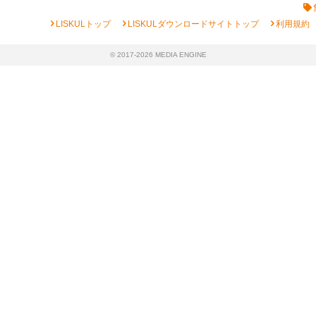
chevron_right
chevron_right
chevron_right
LISKULトップ
LISKULダウンロードサイトトップ
利用規約
© 2017-2026 MEDIA ENGINE