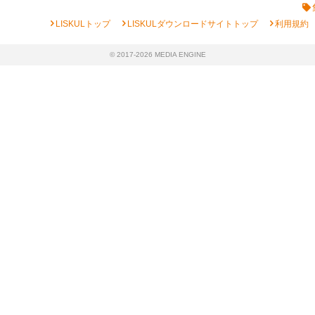
chevron_right
chevron_right
chevron_right
LISKULトップ
LISKULダウンロードサイトトップ
利用規約
© 2017-2026 MEDIA ENGINE