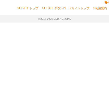
chevron_right
chevron_right
chevron_right
LISKULトップ
LISKULダウンロードサイトトップ
利用規約
© 2017-2026 MEDIA ENGINE