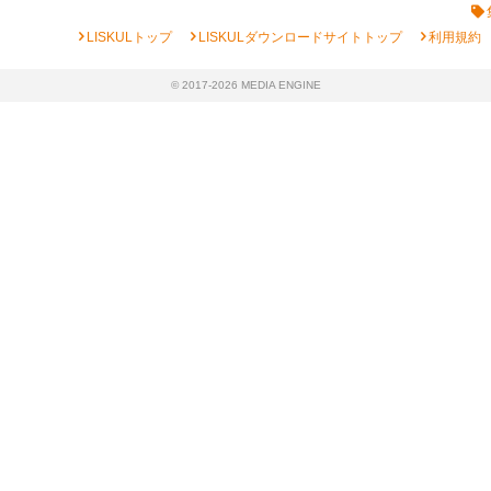
chevron_right
chevron_right
chevron_right
LISKULトップ
LISKULダウンロードサイトトップ
利用規約
© 2017-2026 MEDIA ENGINE