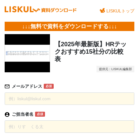
LISKULトップ
↓↓↓無料で資料をダウンロードする↓↓↓
【2025年最新版】HRテッ
クおすすめ15社分の比較
表
提供元：LISKUL編集部
メールアドレス
必須
ご担当者名
必須