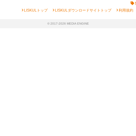
chevron_right
chevron_right
chevron_right
LISKULトップ
LISKULダウンロードサイトトップ
利用規約
© 2017-2026 MEDIA ENGINE