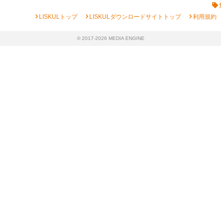
chevron_right
chevron_right
chevron_right
LISKULトップ
LISKULダウンロードサイトトップ
利用規約
© 2017-2026 MEDIA ENGINE